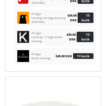
DKK
butik
39.00 DKK)
På lager
439,00
Til
Levering: 4-6 dage
(Levering
DKK
butik
49.00 DKK)
På lager
439,00
Til
Levering: 1-3 dage
(Gratis
DKK
butik
levering)
På lager
549,00 DKK
Til butik
(Gratis levering)