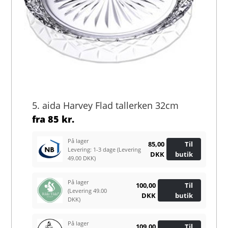
5. aida Harvey Flad tallerken 32cm
fra
85 kr.
På lager
85,00
Til
Levering: 1-3 dage
(Levering
DKK
butik
49.00 DKK)
På lager
100,00
Til
(Levering 49.00
DKK
butik
DKK)
På lager
109,00
Til