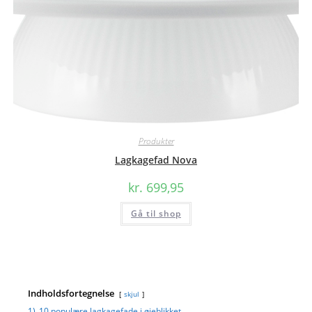
Produkter
Lagkagefad Nova
kr.
699,95
Gå til shop
Indholdsfortegnelse
skjul
1)
10 populære lagkagefade i øjeblikket