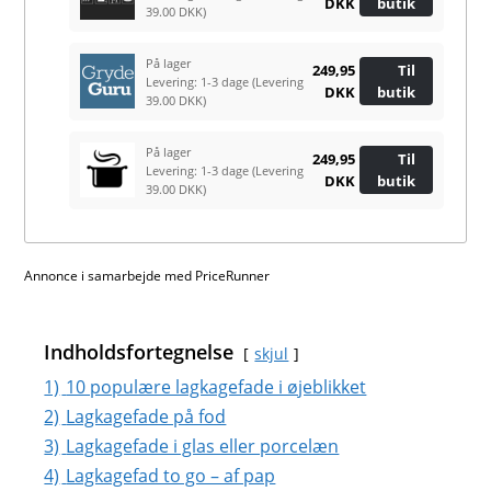
DKK
butik
39.00 DKK)
På lager
249,95
Til
Levering: 1-3 dage
(Levering
DKK
butik
39.00 DKK)
På lager
249,95
Til
Levering: 1-3 dage
(Levering
DKK
butik
39.00 DKK)
Annonce i samarbejde med PriceRunner
Indholdsfortegnelse
skjul
1)
10 populære lagkagefade i øjeblikket
2)
Lagkagefade på fod
3)
Lagkagefade i glas eller porcelæn
4)
Lagkagefad to go – af pap