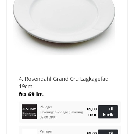
4. Rosendahl Grand Cru Lagkagefad
19cm
fra
69 kr.
På lager
69,00
Til
Levering: 1-2 dage
(Levering
DKK
butik
39.00 DKK)
På lager
69,00
Til