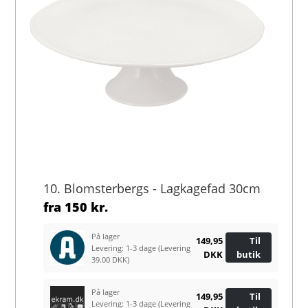
10. Blomsterbergs - Lagkagefad 30cm
fra
150 kr.
På lager
149,95
Til
Levering: 1-3 dage
(Levering
DKK
butik
39.00 DKK)
På lager
149,95
Til
Levering: 1-3 dage
(Levering