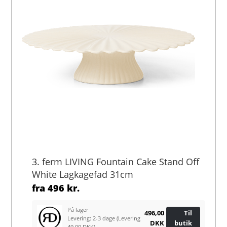
3. ferm LIVING Fountain Cake Stand Off
White Lagkagefad 31cm
fra
496 kr.
På lager
496,00
Til
Levering: 2-3 dage
(Levering
DKK
butik
49.00 DKK)