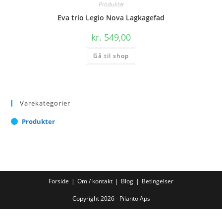
Produkter
Eva trio Legio Nova Lagkagefad
kr.
549,00
Gå til shop
Varekategorier
Produkter
Forside
Om / kontakt
Blog
Betingelser
Copyright 2026 - Pilanto Aps